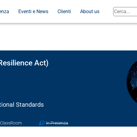
enza
Eventi e News
Clienti
About us
Resilience Act)
tional Standards
l ClassRoom
In Presenza