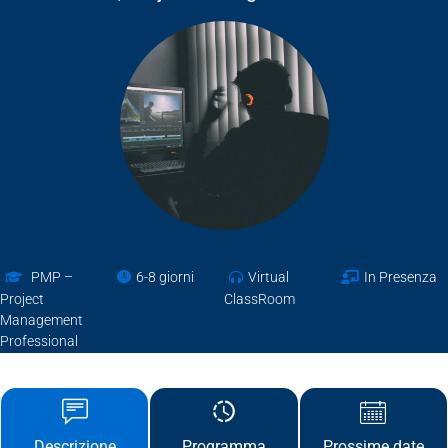
PMP –
6-8 giorni
Virtual
In Presenza
Project
ClassRoom
Management
Professional
Descrizione
Prossime date
Programma